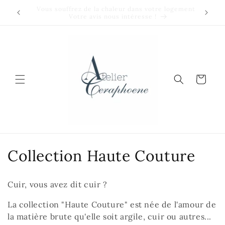
et
passer
Bienvenue sur ATELIER CERAPHŒNE
au
contenu
Panier
C
Collection Haute Couture
o
Cuir, vous avez dit cuir ?
l
La collection "Haute Couture" est née de l'amour de
l
la matière brute qu'elle soit argile, cuir ou autres...