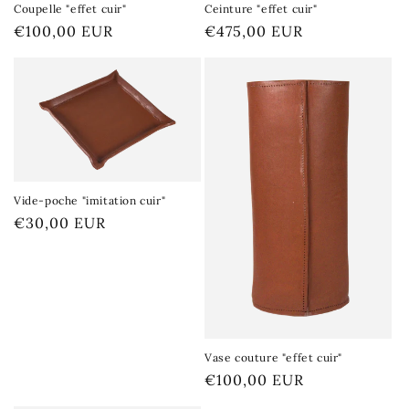
Coupelle "effet cuir"
Ceinture "effet cuir"
Prix
€100,00 EUR
Prix
€475,00 EUR
habituel
habituel
Vide-poche "imitation cuir"
Prix
€30,00 EUR
habituel
Vase couture "effet cuir"
Prix
€100,00 EUR
habituel