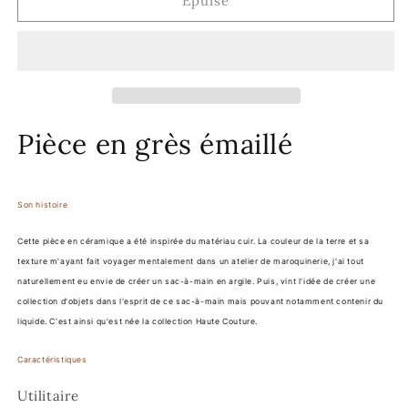
de
de
Épuisé
Cup
Cup
&quot;effet
&quot;effet
cuir&quot;
cuir&quot;
Pièce en grès émaillé
Son histoire
Cette pièce en céramique a été inspirée du matériau cuir.
La couleur de la terre et sa
texture m'ayant fait voyager mentalement dans un atelier de maroquinerie, j'ai tout
naturellement eu envie de créer un sac-à-main en argile. Puis, vint l'idée de créer une
collection d'objets dans l'esprit de ce sac-à-main mais pouvant notamment contenir du
liquide. C'est ainsi qu'est née la collection Haute Couture.
Caractéristiques
Utilitaire