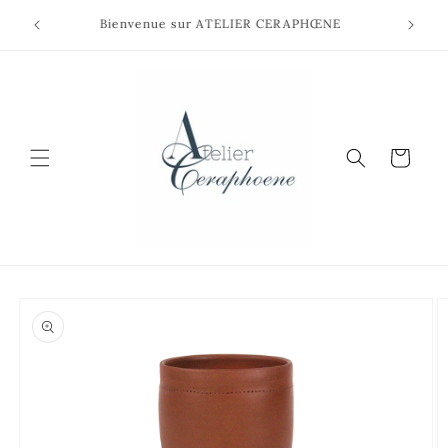
et
passer
Bienvenue sur ATELIER CERAPHŒNE
au
contenu
Panier
Passer aux
informations
produits